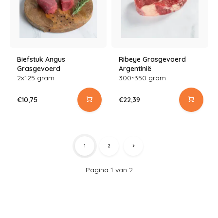
Biefstuk Angus
Ribeye Grasgevoerd
Grasgevoerd
Argentinië
2x125 gram
300~350 gram
€10,75
€22,39
1
2
Pagina 1 van 2