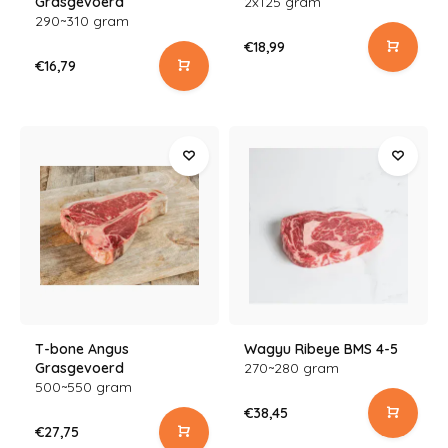
Grasgevoerd
2x125 gram
290~310 gram
€18,99
€16,79
T-bone Angus
Wagyu Ribeye BMS 4-5
Grasgevoerd
270~280 gram
500~550 gram
€38,45
€27,75