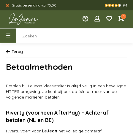
9.4
Gratis verzending v.a. 75,00
Kies je eig
0
Terug
Betaalmethoden
Betalen bij LeJean VleesAtelier is altijd veilig in een beveiligde
HTTPS omgeving. Je kunt bij ons op één of meer van de
volgende manieren betalen:
Riverty (voorheen AfterPay) – Achteraf
betalen (NL en BE)
Riverty voert voor
LeJean
het volledige achteraf