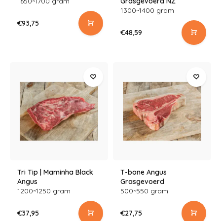
1650~1700 gram
Grasgevoerd NZ
1300~1400 gram
€93,75
€48,59
Tri Tip | Maminha Black
T-bone Angus
Angus
Grasgevoerd
1200~1250 gram
500~550 gram
€37,95
€27,75