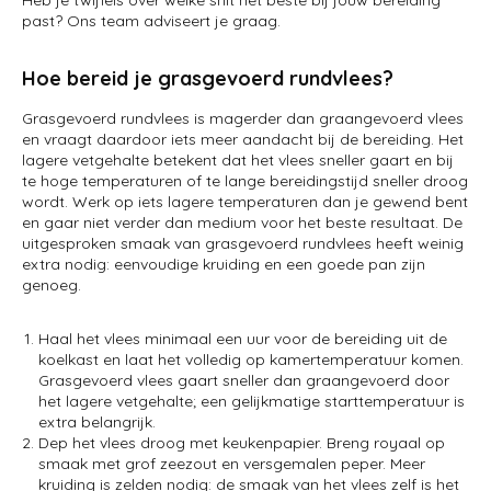
Heb je twijfels over welke snit het beste bij jouw bereiding
past? Ons team adviseert je graag.
Hoe bereid je grasgevoerd rundvlees?
Grasgevoerd rundvlees is magerder dan graangevoerd vlees
en vraagt daardoor iets meer aandacht bij de bereiding. Het
lagere vetgehalte betekent dat het vlees sneller gaart en bij
te hoge temperaturen of te lange bereidingstijd sneller droog
wordt. Werk op iets lagere temperaturen dan je gewend bent
en gaar niet verder dan medium voor het beste resultaat. De
uitgesproken smaak van grasgevoerd rundvlees heeft weinig
extra nodig: eenvoudige kruiding en een goede pan zijn
genoeg.
Haal het vlees minimaal een uur voor de bereiding uit de
koelkast en laat het volledig op kamertemperatuur komen.
Grasgevoerd vlees gaart sneller dan graangevoerd door
het lagere vetgehalte; een gelijkmatige starttemperatuur is
extra belangrijk.
Dep het vlees droog met keukenpapier. Breng royaal op
smaak met grof zeezout en versgemalen peper. Meer
kruiding is zelden nodig: de smaak van het vlees zelf is het