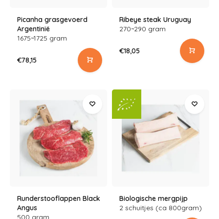
Picanha grasgevoerd
Ribeye steak Uruguay
Argentinië
270~290 gram
1675~1725 gram
€18,05
€78,15
Runderstooflappen Black
Biologische mergpijp
Angus
2 schuitjes (ca 800gram)
500 gram