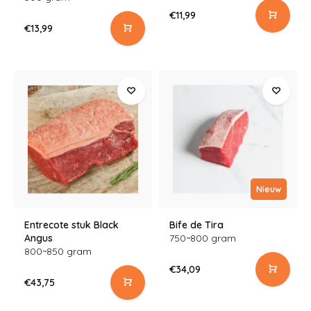
€11,99
€13,99
Nieuw
Entrecote stuk Black
Bife de Tira
Angus
750~800 gram
800~850 gram
€34,09
€43,75