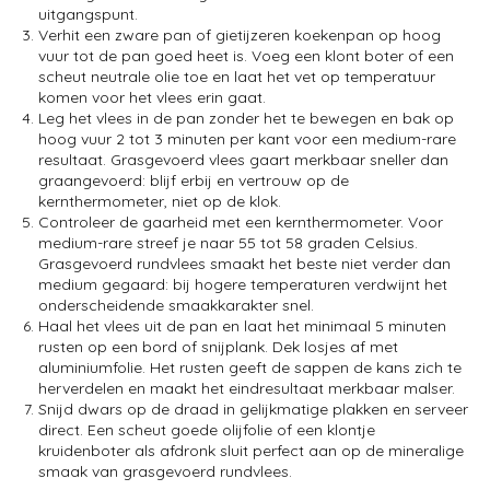
uitgangspunt.
Verhit een zware pan of gietijzeren koekenpan op hoog
vuur tot de pan goed heet is. Voeg een klont boter of een
scheut neutrale olie toe en laat het vet op temperatuur
komen voor het vlees erin gaat.
Leg het vlees in de pan zonder het te bewegen en bak op
hoog vuur 2 tot 3 minuten per kant voor een medium-rare
resultaat. Grasgevoerd vlees gaart merkbaar sneller dan
graangevoerd: blijf erbij en vertrouw op de
kernthermometer, niet op de klok.
Controleer de gaarheid met een kernthermometer. Voor
medium-rare streef je naar 55 tot 58 graden Celsius.
Grasgevoerd rundvlees smaakt het beste niet verder dan
medium gegaard: bij hogere temperaturen verdwijnt het
onderscheidende smaakkarakter snel.
Haal het vlees uit de pan en laat het minimaal 5 minuten
rusten op een bord of snijplank. Dek losjes af met
aluminiumfolie. Het rusten geeft de sappen de kans zich te
herverdelen en maakt het eindresultaat merkbaar malser.
Snijd dwars op de draad in gelijkmatige plakken en serveer
direct. Een scheut goede olijfolie of een klontje
kruidenboter als afdronk sluit perfect aan op de mineralige
smaak van grasgevoerd rundvlees.