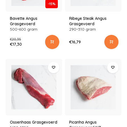
-15%
Bavette Angus
Ribeye Steak Angus
Grasgevoerd
Grasgevoerd
500~600 gram
290~310 gram
€20,35
€16,79
€17,30
Ossenhaas Grasgevoerd
Picanha Angus