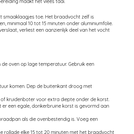
reiding maakt het vlees taai.
gt smaaklaagjes toe. Het braadvocht zelf is
en, minimaal 10 tot 15 minuten onder aluminiumfolie.
rslaat, verliest een aanzienlijk deel van het vocht
n de oven op lage temperatuur. Gebruik een
ratuur komen. Dep de buitenkant droog met
of kruidenboter voor extra diepte onder de korst.
 er een egale, donkerbruine korst is gevormd aan
braadpan als die ovenbestendig is. Voeg een
de rollade elke 15 tot 20 minuten met het braadvocht