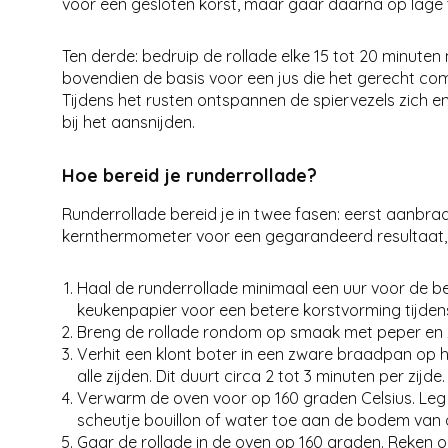
voor een gesloten korst, maar gaar daarna op lage 
Ten derde: bedruip de rollade elke 15 tot 20 minute
bovendien de basis voor een jus die het gerecht comp
Tijdens het rusten ontspannen de spiervezels zich en
bij het aansnijden.
Hoe bereid je runderrollade?
Runderrollade bereid je in twee fasen: eerst aanbr
kernthermometer voor een gegarandeerd resultaat, 
Haal de runderrollade minimaal een uur voor de b
keukenpapier voor een betere korstvorming tijde
Breng de rollade rondom op smaak met peper en zou
Verhit een klont boter in een zware braadpan op 
alle zijden. Dit duurt circa 2 tot 3 minuten per zijde.
Verwarm de oven voor op 160 graden Celsius. Leg 
scheutje bouillon of water toe aan de bodem van
Gaar de rollade in de oven op 160 graden. Reken op