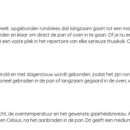
erveelt: opgebonden rundvlees dat langzaam gaart tot een mal
den en klaar om direct de pan of oven in te gaan. Of je nu e
t een vaste plek in het repertoire van elke serieuze thuiskok
gerold en met slagerstouw wordt gebonden, zodat het zijn ro
tioneel gebraden in de pan of langzaam gegaard in de oven, 
cht, de oventemperatuur en het gewenste gaarheidsniveau. Als 
 Celsius, na het aanbraden in de pan. Dit geeft een medium 