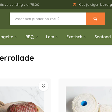
tis verzending v.a. 75,00
Kies je eigen bezo
ogelte
BBQ
Lam
Exotisch
Seafood
errollade