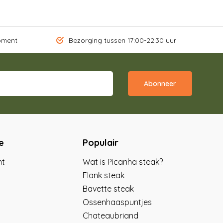
oment
Bezorging tussen 17:00-22:30 uur
Abonneer
e
Populair
nt
Wat is Picanha steak?
Flank steak
Bavette steak
Ossenhaaspuntjes
Chateaubriand