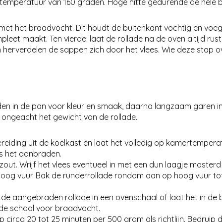
temperatuur van 160 graden. Hoge hitte gedurende de hele be
n met het braadvocht. Dit houdt de buitenkant vochtig en voe
leet maakt. Ten vierde: laat de rollade na de oven altijd rust
 herverdelen de sappen zich door het vlees. Wie deze stap ove
aden in de pan voor kleur en smaak, daarna langzaam garen i
ongeacht het gewicht van de rollade.
ereiding uit de koelkast en laat het volledig op kamertempe
ns het aanbraden.
t. Wrijf het vlees eventueel in met een dun laagje mosterd 
hoog vuur. Bak de runderrollade rondom aan op hoog vuur tot
de aangebraden rollade in een ovenschaal of laat het in de 
 de schaal voor braadvocht.
 circa 20 tot 25 minuten per 500 gram als richtlijn. Bedruip 