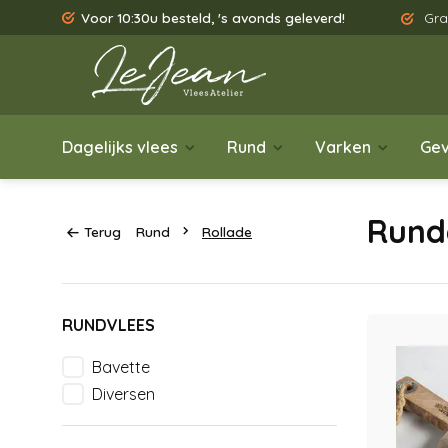
Voor 10:30u besteld, 's avonds geleverd!
Gra
Dagelijks vlees
Rund
Varken
Gev
Rund
Terug
Rund
Rollade
RUNDVLEES
Bavette
Diversen