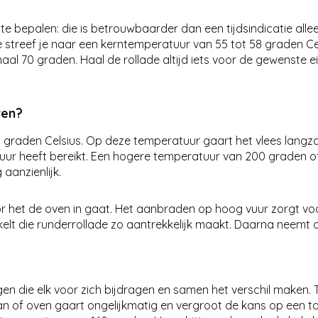
e bepalen: die is betrouwbaarder dan een tijdsindicatie all
 streef je naar een kerntemperatuur van 55 tot 58 graden Ce
maal 70 graden. Haal de rollade altijd iets voor de gewenste 
ven?
0 graden Celsius. Op deze temperatuur gaart het vlees langz
ur heeft bereikt. Een hogere temperatuur van 200 graden of 
aanzienlijk.
or het de oven in gaat. Het aanbraden op hoog vuur zorgt voor 
kkelt die runderrollade zo aantrekkelijk maakt. Daarna neemt 
gen die elk voor zich bijdragen en samen het verschil maken. 
 of oven gaart ongelijkmatig en vergroot de kans op een ta