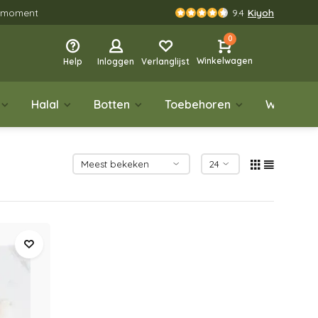
rgmoment
9.4
Kiyoh
0
Winkelwagen
Help
Inloggen
Verlanglijst
Halal
Botten
Toebehoren
Wild