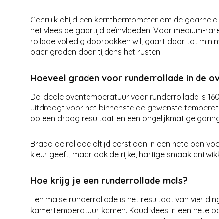
Gebruik altijd een kernthermometer om de gaarheid t
het vlees de gaartijd beïnvloeden. Voor medium-rare
rollade volledig doorbakken wil, gaart door tot mini
paar graden door tijdens het rusten.
Hoeveel graden voor runderrollade in de o
De ideale oventemperatuur voor runderrollade is 16
uitdroogt voor het binnenste de gewenste temperatu
op een droog resultaat en een ongelijkmatige garing 
Braad de rollade altijd eerst aan in een hete pan vo
kleur geeft, maar ook de rijke, hartige smaak ontwi
Hoe krijg je een runderrollade mals?
Een malse runderrollade is het resultaat van vier din
kamertemperatuur komen. Koud vlees in een hete pan