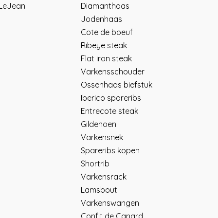
 LeJean
Diamanthaas
Jodenhaas
Cote de boeuf
Ribeye steak
Flat iron steak
Varkensschouder
Ossenhaas biefstuk
Iberico spareribs
Entrecote steak
Gildehoen
Varkensnek
Spareribs kopen
Shortrib
Varkensrack
Lamsbout
Varkenswangen
Confit de Canard