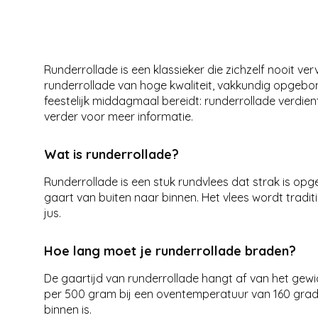
Runderrollade is een klassieker die zichzelf nooit v
runderrollade van hoge kwaliteit, vakkundig opgebon
feestelijk middagmaal bereidt: runderrollade verdien
verder voor meer informatie.
Wat is runderrollade?
Runderrollade is een stuk rundvlees dat strak is op
gaart van buiten naar binnen. Het vlees wordt tradi
jus.
Hoe lang moet je runderrollade braden?
De gaartijd van runderrollade hangt af van het gewi
per 500 gram bij een oventemperatuur van 160 graden
binnen is.