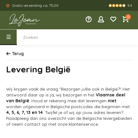
9.4
Gratis verzending v.a. 75,00
Kies je eig
0
Terug
Levering België
Wij krijgen vaak de vraag "Bezorgen jullie ook in België?" Het
antwoord daar op is ja, wij bezorgen in het
Vlaamse deel
van België
. Houd er rekening mee dat leveringen
niet
worden uitgevoerd in Belgische postcodes die beginnen met:
4, 5, 6, 7, 13 en 14
. Twijfel je of wij op jouw adres leveren?
Raadpleeg dan ons overzicht van de Belgische levergebieden
of neem contact op met onze klantenservice.