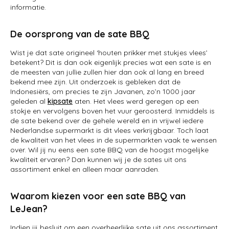
informatie.
De oorsprong van de sate BBQ
Wist je dat sate origineel ‘houten prikker met stukjes vlees’
betekent? Dit is dan ook eigenlijk precies wat een sate is en
de meesten van jullie zullen hier dan ook al lang en breed
bekend mee zijn. Uit onderzoek is gebleken dat de
Indonesiërs, om precies te zijn Javanen, zo’n 1000 jaar
geleden al
kipsate
aten. Het vlees werd geregen op een
stokje en vervolgens boven het vuur geroosterd. Inmiddels is
de sate bekend over de gehele wereld en in vrijwel iedere
Nederlandse supermarkt is dit vlees verkrijgbaar. Toch laat
de kwaliteit van het vlees in de supermarkten vaak te wensen
over. Wil jij nu eens een sate BBQ van de hoogst mogelijke
kwaliteit ervaren? Dan kunnen wij je de sates uit ons
assortiment enkel en alleen maar aanraden.
Waarom kiezen voor een sate BBQ van
LeJean?
Indien jij besluit om een overheerlijke sate uit ons assortiment