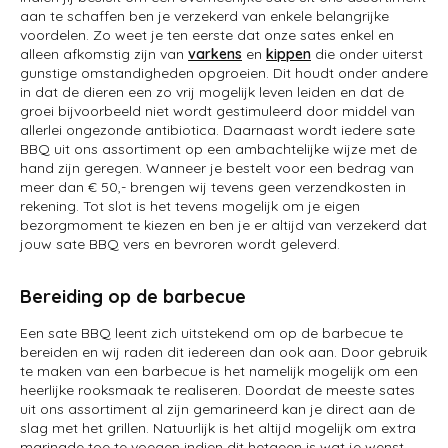
aan te schaffen ben je verzekerd van enkele belangrijke
voordelen. Zo weet je ten eerste dat onze sates enkel en
alleen afkomstig zijn van
varkens
en
kippen
die onder uiterst
gunstige omstandigheden opgroeien. Dit houdt onder andere
in dat de dieren een zo vrij mogelijk leven leiden en dat de
groei bijvoorbeeld niet wordt gestimuleerd door middel van
allerlei ongezonde antibiotica. Daarnaast wordt iedere sate
BBQ uit ons assortiment op een ambachtelijke wijze met de
hand zijn geregen. Wanneer je bestelt voor een bedrag van
meer dan € 50,- brengen wij tevens geen verzendkosten in
rekening. Tot slot is het tevens mogelijk om je eigen
bezorgmoment te kiezen en ben je er altijd van verzekerd dat
jouw sate BBQ vers en bevroren wordt geleverd.
Bereiding op de barbecue
Een sate BBQ leent zich uitstekend om op de barbecue te
bereiden en wij raden dit iedereen dan ook aan. Door gebruik
te maken van een barbecue is het namelijk mogelijk om een
heerlijke rooksmaak te realiseren. Doordat de meeste sates
uit ons assortiment al zijn gemarineerd kan je direct aan de
slag met het grillen. Natuurlijk is het altijd mogelijk om extra
marinade toe te voegen indien dit hetgeen is wat je wenst.