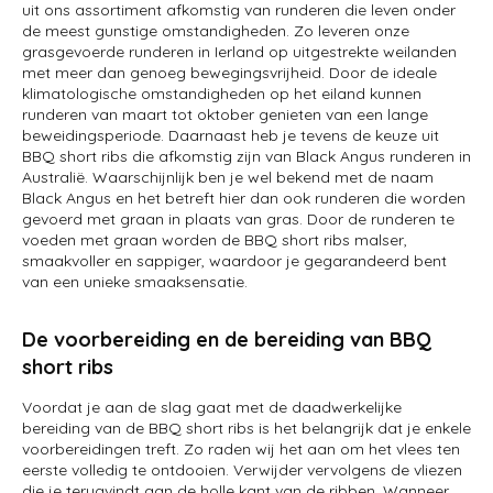
uit ons assortiment afkomstig van runderen die leven onder
de meest gunstige omstandigheden. Zo leveren onze
grasgevoerde runderen in Ierland op uitgestrekte weilanden
met meer dan genoeg bewegingsvrijheid. Door de ideale
klimatologische omstandigheden op het eiland kunnen
runderen van maart tot oktober genieten van een lange
beweidingsperiode. Daarnaast heb je tevens de keuze uit
BBQ short ribs die afkomstig zijn van Black Angus runderen in
Australië. Waarschijnlijk ben je wel bekend met de naam
Black Angus en het betreft hier dan ook runderen die worden
gevoerd met graan in plaats van gras. Door de runderen te
voeden met graan worden de BBQ short ribs malser,
smaakvoller en sappiger, waardoor je gegarandeerd bent
van een unieke smaaksensatie.
De voorbereiding en de bereiding van BBQ
short ribs
Voordat je aan de slag gaat met de daadwerkelijke
bereiding van de BBQ short ribs is het belangrijk dat je enkele
voorbereidingen treft. Zo raden wij het aan om het vlees ten
eerste volledig te ontdooien. Verwijder vervolgens de vliezen
die je terugvindt aan de holle kant van de ribben. Wanneer