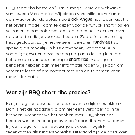
BBQ short ribs bestellen? Dat is mogelijk via de webwinkel
van LeJean VleesAtelier. Wij bieden verschillende varianten
aan, waaronder de befaamde
Black Angus
ribs. Daarnaast is
het tevens mogelijk om te kiezen voor de ‘Chuck short ribs’ en
wij raden je dan ook zeker aan om goed na te denken over
de varianten die je voorkeur hebben. Zodra je je bestelling
hebt geplaatst zal je het verse en bevroren
rundvlees
zo
spoedig als mogelijk in huis ontvangen, waardoor je in
sommige gevallen dezelfde dag nog aan de slag kunt met
het bereiden van deze heerlijke
short ribs
. Mocht je nu
behoefte hebben aan meer informatie raden wij je aan om
verder te lezen of om contact met ons op te nemen voor
meer informatie.
Wat zijn BBQ short ribs precies?
Ben jij nog niet bekend met deze overheerlijke ribstukken?
Dan is het de hoogste tijd om hier eens verandering in te
brengen. Wanneer we het hebben over BBQ short ribs
hebben we het in principe over de ‘spare-ribs’ van runderen.
Bij een slager om de hoek zal je dit vlees mogelijk
tegenkomen als runderspareribs. Uiteraard zijn de ribstukken