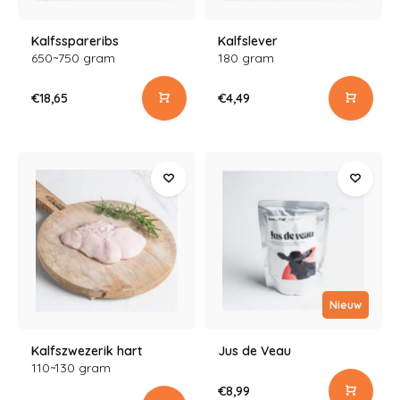
Kalfsspareribs
Kalfslever
650~750 gram
180 gram
€18,65
€4,49
Nieuw
Kalfszwezerik hart
Jus de Veau
110~130 gram
€8,99