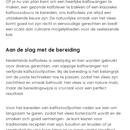
Of je nu van plan bent om een heerlijke kalfswangen te
maken, een gezonde kalfslever te bakken of een klassieke
kalfsossobuco te bereiden, ons kalfsvlees zal altijd een
uitstekende keuze zijn. De natuurlijke smaak van het vlees
komt goed tot zijn recht in eenvoudige gerechten en biedt
een scala aan culinaire mogelijkheden voor de veeleisende
kok.
Aan de slag met de bereiding
Nederlands kalfsvlees is veelzijdig en kan worden gebruikt
voor diverse gerechten, van sappige kalfswangen tot
verfijnde kalfsstoofpotten. Bij de bereiding is het belangrijk
om de juiste technieken toe te passen, zodat het vlees zijn
zachtheid en smaak behoudt. Het vlees is van nature mals,
maar de bereidingswijze is cruciaal voor een perfect
resultaat.
Voor het bereiden van kalfsstoofpotten raden we aan om
langzaam te garen, zodat het vlees boterzacht wordt en de
smaken zich goed vermengen. Je kunt kiezen voor
traditionele recepten met wijn, bouillon en kruiden of je
creativiteit de vrije loop laten en je eigen unieke stoofpot