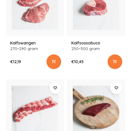
Kalfswangen
Kalfsossobuco
270~290 gram
250~300 gram
€12,19
€10,45