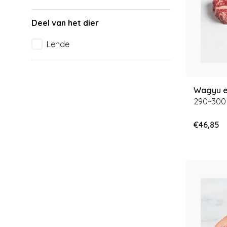
Deel van het dier
Lende
Wagyu e
290~300
€46,85