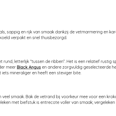
als, sappig en rijk van smaak dankzij de vetmarmering en kara
koeld verpakt en snel thuisbezorgd.
und, letterlijk “tussen de ribben”. Het is een relatief rustig
nder meer
Black Angus
en andere zorgvuldig geselecteerde h
ts mineraliger en heeft een steviger bite.
veel smaak. Bak de vetrand bij voorkeur mee voor een kroka
leken met biefstuk is entrecote voller van smaak; vergeleken 