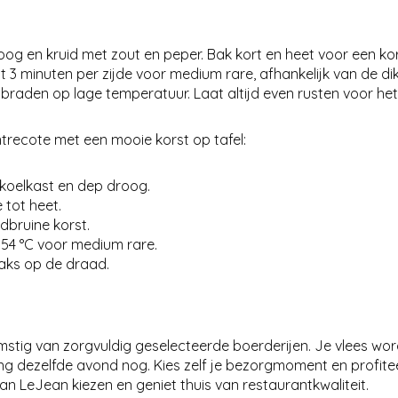
g en kruid met zout en peper. Bak kort en heet voor een ko
 3 minuten per zijde voor medium rare, afhankelijk van de di
abraden op lage temperatuur. Laat altijd even rusten voor het
trecote met een mooie korst op tafel:
 koelkast en dep droog.
 tot heet.
dbruine korst.
 54 °C voor medium rare.
aaks op de draad.
omstig van zorgvuldig geselecteerde boerderijen. Je vlees wor
ing dezelfde avond nog. Kies zelf je bezorgmoment en profitee
 LeJean kiezen en geniet thuis van restaurantkwaliteit.