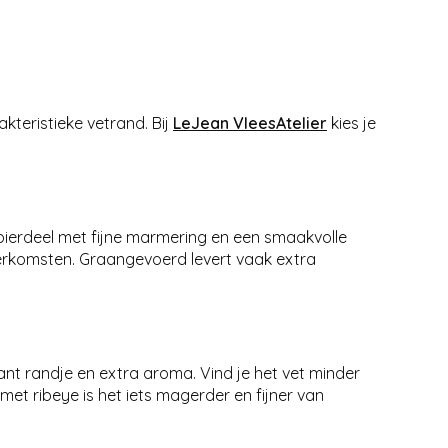
kteristieke vetrand. Bij
LeJean VleesAtelier
kies je
 spierdeel met fijne marmering en een smaakvolle
erkomsten. Graangevoerd levert vaak extra
nt randje en extra aroma. Vind je het vet minder
met ribeye is het iets magerder en fijner van