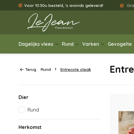
Voor 10:30u besteld, 's avonds geleverd!
Gra
Dagelijks vlees
Rund
Varken
Gevogelte
Entre
Terug
Rund
Entrecote steak
Dier
Rund
Herkomst