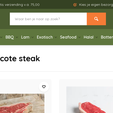
tis verzending v.a. 75,00
Kies je eigen bezo
BBQ
Lam
Exotisch
Seafood
Halal
Botte
cote steak