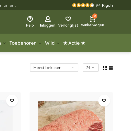
rgmoment
9.4
Kiyoh
0
Winkelwagen
Help
Inloggen
Verlanglijst
n
Toebehoren
Wild
★ Actie ★