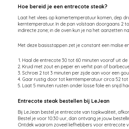
Hoe bereid je een entrecote steak?
Laat het vlees op kamertemperatuur komen, dep droo
kerntemperatuur. In de pan volstaan doorgaans 2 tot
indirecte zone; in de oven kun je na het aanzetten n
Met deze basisstappen zet je constant een malse en
Haal de entrecote 30 tot 60 minuten vooraf uit de
Kruid met zout en peper en verhit pan of barbecue
Schroei 2 tot 3 minuten per zijde aan voor een gou
Gaar rustig door tot kerntemperatuur circa 52 tot
Laat 5 minuten rusten onder losse folie en snijd h
Entrecote steak bestellen bij LeJean
Bij LeJean bestel je entrecote van topkwaliteit, afk
Bestel je voor 10:30 uur, dan ontvang je jouw bestell
Ontdek waarom zoveel liefhebbers voor entrecote van