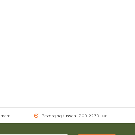
oment
Bezorging tussen 17:00-22:30 uur