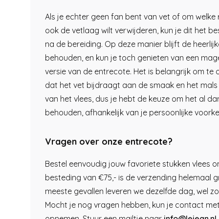
Als je echter geen fan bent van vet of om welke
ook de vetlaag wilt verwijderen, kun je dit het b
na de bereiding. Op deze manier blijft de heerli
behouden, en kun je toch genieten van een mag
versie van de entrecote. Het is belangrijk om te
dat het vet bijdraagt aan de smaak en het mal
van het vlees, dus je hebt de keuze om het al dan
behouden, afhankelijk van je persoonlijke voorke
Vragen over onze entrecote?
Bestel eenvoudig jouw favoriete stukken vlees onl
besteding van €75,- is de verzending helemaal gr
meeste gevallen leveren we dezelfde dag, wel zo
Mocht je nog vragen hebben, kun je contact me
opnemen. Stuur een mailtje naar
info@lejean.nl