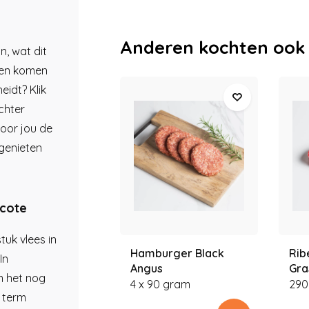
Anderen kochten ook
jn, wat dit
ten komen
eidt? Klik
chter
voor jou de
 genieten
ecote
tuk vlees in
Hamburger Black
Rib
In
Angus
Gra
om het nog
4 x 90 gram
290
 term