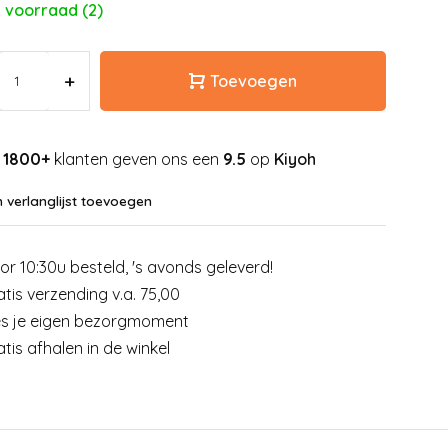
 voorraad (2)
+
Toevoegen
1800+
klanten geven ons een
9.5
op
Kiyoh
 verlanglijst toevoegen
or 10:30u besteld, 's avonds geleverd!
atis verzending v.a. 75,00
es je eigen bezorgmoment
atis afhalen in de winkel