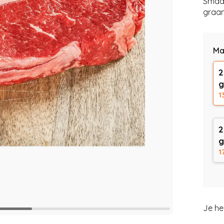
Smaak
graan
Ma
2
1
2
1
Je he