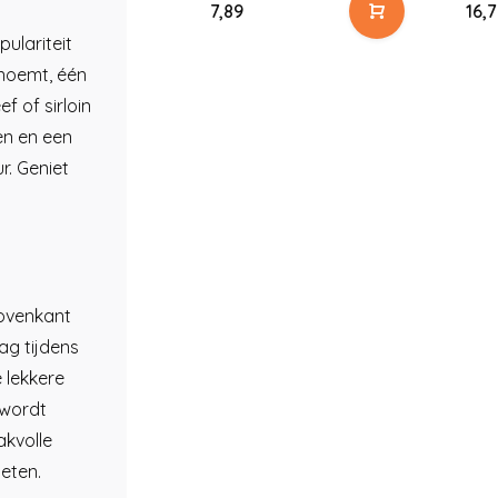
7,89
16,
ulariteit
 noemt, één
f of sirloin
en en een
r. Geniet
bovenkant
ag tijdens
 lekkere
 wordt
kvolle
eten.