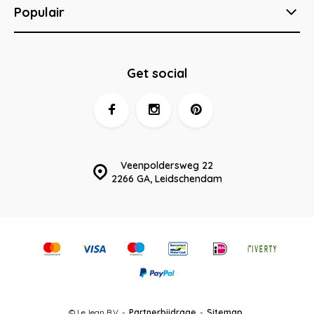
Populair
Get social
Veenpoldersweg 22
2266 GA, Leidschendam
© LeJean B.V. -
Partnerbijdrage
-
Sitemap