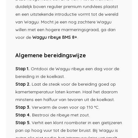
duidelijk boven regulier premium rundvlees plaatst
en een uitstekende introductie vormt tot de wereld
van Wagyu. Mocht je een nog zachtere Wagyu
willen met een hogere marmeringsgraad, ga dan
voor de
Wagyu ribeye BMS 8+
.
Algemene bereidingswijze
Stap 1.
Ontdooi de Wagyu ribeye een dag voor de
bereiding in de koelkast.
Stap 2.
Laat de steak voor de bereiding goed op
kamertemperatuur laten komen. Haal het daarom
minstens een halfuur van tevoren uit de koelkast.
Stap 3.
Verwarm de oven voor op 110 °C.
Stap 4.
Bestrooi de ribeye met zout.
Stap 5.
Verhit een klont roomboter in een gietijzeren
pan op hoog vuur tot de boter bruist. Bij Wagyu is
extra olie niet nodig: het intramusculaire vet smelt