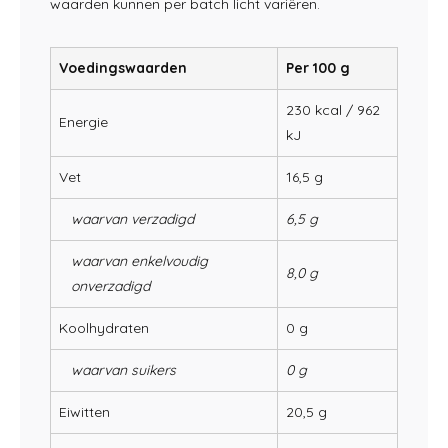
waarden kunnen per batch licht variëren.
Voedingswaarden
Per 100 g
230 kcal / 962
Energie
kJ
Vet
16,5 g
waarvan verzadigd
6,5 g
waarvan enkelvoudig
8,0 g
onverzadigd
Koolhydraten
0 g
waarvan suikers
0 g
Eiwitten
20,5 g