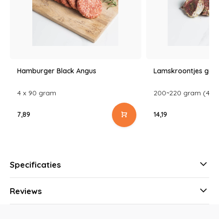
Hamburger Black Angus
Lamskroontjes gem
4 x 90 gram
200~220 gram (4 st
7,89
14,19
Specificaties
Reviews