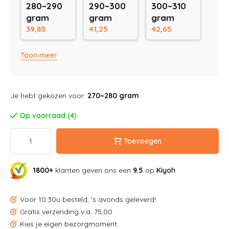
280~290
290~300
300~310
gram
gram
gram
39,85
41,25
42,65
Toon meer
Je hebt gekozen voor:
270~280 gram
Op voorraad (4)
Toevoegen
1800+
klanten geven ons een
9.5
op
Kiyoh
Voor 10:30u besteld, 's avonds geleverd!
Gratis verzending v.a. 75,00
Kies je eigen bezorgmoment