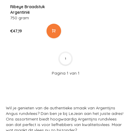
Ribeye Braadstuk
Argentinië
750 gram
€47,19
1
Pagina 1 van 1
Wil je genieten van de authentieke smaak van Argentijns
Angus rundvlees? Dan ben je bij LeJean aan het juiste adres!
Ons assortiment biedt hoogwaardig Argentijns rundvlees
aan dat perfect is voor liefhebbers van kwaliteitsvlees. Maar
wat maakt dit vlees nu zo bijzonder?