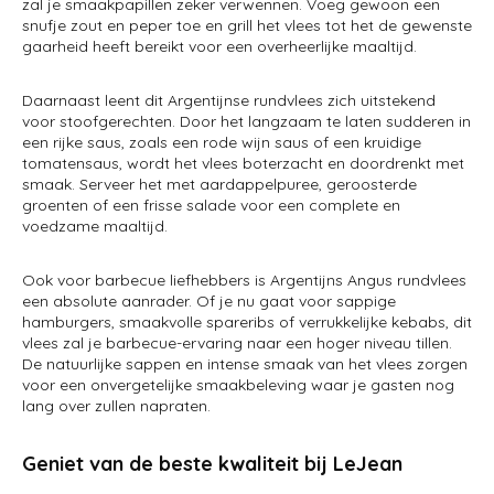
zal je smaakpapillen zeker verwennen. Voeg gewoon een
snufje zout en peper toe en grill het vlees tot het de gewenste
gaarheid heeft bereikt voor een overheerlijke maaltijd.
Daarnaast leent dit Argentijnse rundvlees zich uitstekend
voor stoofgerechten. Door het langzaam te laten sudderen in
een rijke saus, zoals een rode wijn saus of een kruidige
tomatensaus, wordt het vlees boterzacht en doordrenkt met
smaak. Serveer het met aardappelpuree, geroosterde
groenten of een frisse salade voor een complete en
voedzame maaltijd.
Ook voor barbecue liefhebbers is Argentijns Angus rundvlees
een absolute aanrader. Of je nu gaat voor sappige
hamburgers, smaakvolle spareribs of verrukkelijke kebabs, dit
vlees zal je barbecue-ervaring naar een hoger niveau tillen.
De natuurlijke sappen en intense smaak van het vlees zorgen
voor een onvergetelijke smaakbeleving waar je gasten nog
lang over zullen napraten.
Geniet van de beste kwaliteit bij LeJean