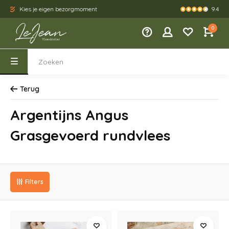
9.4
Kies je eigen bezorgmoment
Bezorging tu
0
Terug
Argentijns Angus
Grasgevoerd rundvlees
Filters