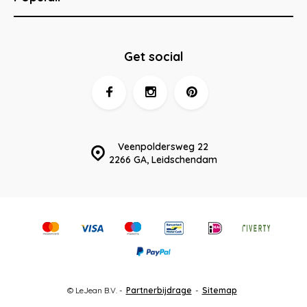
Get social
Veenpoldersweg 22
2266 GA, Leidschendam
© LeJean B.V. -
Partnerbijdrage
-
Sitemap