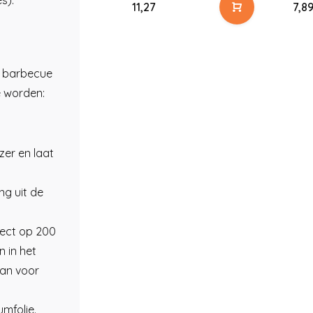
es).
11,27
7,8
e barbecue
e worden:
zer en laat
ng uit de
irect op 200
 in het
aan voor
umfolie.