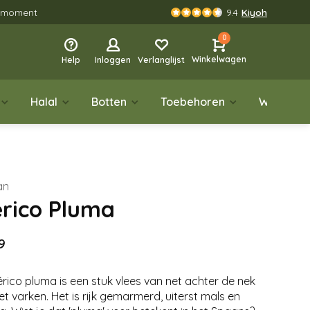
rgmoment
9.4
Kiyoh
0
Winkelwagen
Help
Inloggen
Verlanglijst
Halal
Botten
Toebehoren
Wild
an
érico Pluma
9
érico pluma is een stuk vlees van net achter de nek
et varken. Het is rijk gemarmerd, uiterst mals en