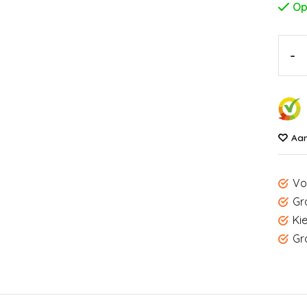
Op
-
Aan
Vo
Gr
Ki
Gr