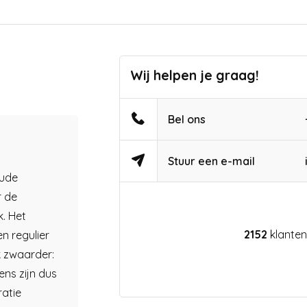
Wij helpen je graag!
Bel ons
Stuur een e-mail
oude
r de
. Het
2152
klanten
en regulier
uk zwaarder:
ens zijn dus
ratie