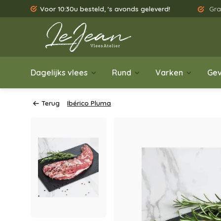
Voor 10:30u besteld, 's avonds geleverd!
Gra
Dagelijks vlees
Rund
Varken
Gev
Terug
Ibérico Pluma