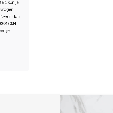
elt, kun je
g vragen
? Neem dan
02017034
pen je