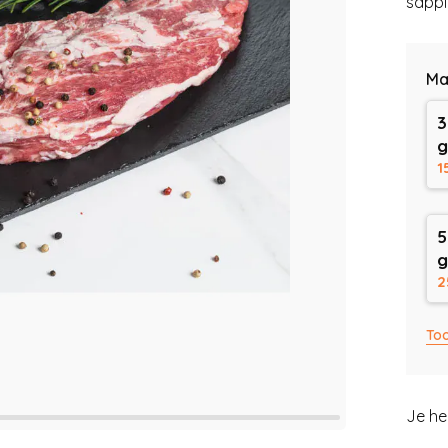
sappi
Ma
3
1
5
2
To
Je he