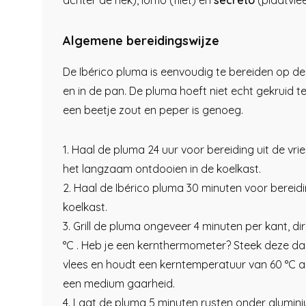
achter de nek), lomo (filet) en
secreto
(plaatvle
Algemene bereidingswijze
De Ibérico pluma is eenvoudig te bereiden op d
en in de pan. De pluma hoeft niet echt gekruid t
een beetje zout en peper is genoeg.
1. Haal de pluma 24 uur voor bereiding uit de vrie
het langzaam ontdooien in de koelkast.
2. Haal de Ibérico pluma 30 minuten voor bereidi
koelkast.
3. Grill de pluma ongeveer 4 minuten per kant, d
°C . Heb je een kernthermometer? Steek deze dan
vlees en houdt een kerntemperatuur van 60 °C 
een medium gaarheid.
4. Laat de pluma 5 minuten rusten onder alumini