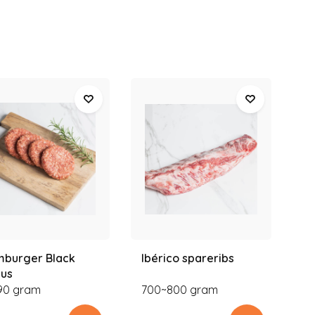
burger Black
Ibérico spareribs
Bu
us
z
 90 gram
700~800 gram
1