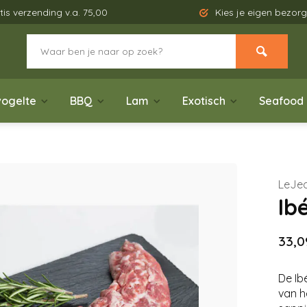
tis verzending v.a. 75,00
Kies je eigen bezo
ogelte
BBQ
Lam
Exotisch
Seafood
LeJe
Ib
33,0
De Ib
van h