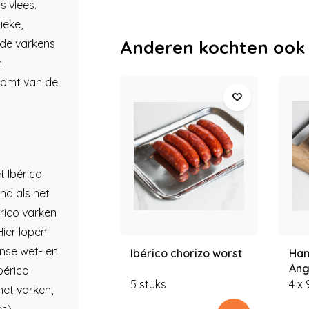
s vlees.
ieke,
Anderen kochten ook
 de varkens
n
komt van de
t Ibérico
nd als het
rico varken
Hier lopen
nse wet- en
Ibérico chorizo worst
Ham
Ang
bérico
5 stuks
4 x
het varken,