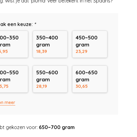
g. Wist je dat 'pluma' veer betekent in het Spaans?
ak een keuze:
*
00~350
350~400
450~500
gram
gram
gram
5,95
18,39
23,29
00~550
550~600
600~650
gram
gram
gram
5,75
28,19
30,65
on meer
bt gekozen voor:
650~700 gram