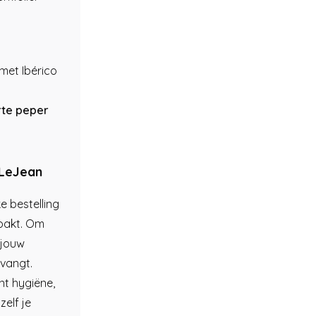
 met Ibérico
rte peper
 LeJean
ke bestelling
pakt. Om
 jouw
tvangt.
t hygiëne,
zelf je