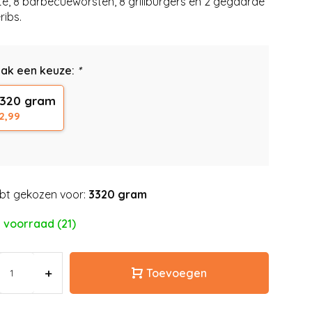
té, 8 barbecueworsten, 8 grillburgers en 2 gegaarde
ribs.
ak een keuze:
*
320 gram
2,99
bt gekozen voor:
3320 gram
 voorraad (21)
+
Toevoegen