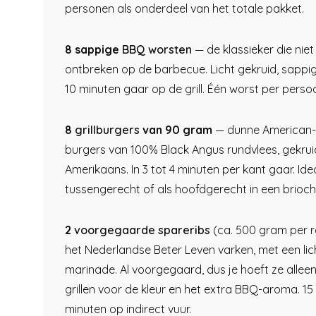
personen als onderdeel van het totale pakket.
8 sappige
BBQ worsten
— de klassieker die nie
ontbreken op de barbecue. Licht gekruid, sappig 
10 minuten gaar op de grill. Één worst per perso
8
grillburgers
van 90 gram
— dunne American-
burgers van 100% Black Angus rundvlees, gekrui
Amerikaans. In 3 tot 4 minuten per kant gaar. Ide
tussengerecht of als hoofdgerecht in een brioch
2
voorgegaarde spareribs
(ca. 500 gram per 
het Nederlandse Beter Leven varken, met een lic
marinade. Al voorgegaard, dus je hoeft ze alleen
grillen voor de kleur en het extra BBQ-aroma. 15
minuten op indirect vuur.