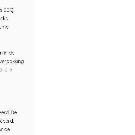
ls BBQ-
acks
lume.
n in de
mverpakking
l alle
ceerd. De
iceerd.
or de