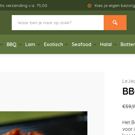
tis verzending v.a. 75,00
Kies je eigen bezo
BBQ
Lam
Exotisch
Seafood
Halal
Botte
LeJe
BB
€59,1
Het B
voor 