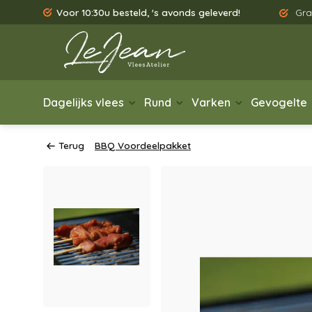
Voor 10:30u besteld, 's avonds geleverd!
Gra
Dagelijks vlees
Rund
Varken
Gevogelte
Terug
BBQ Voordeelpakket