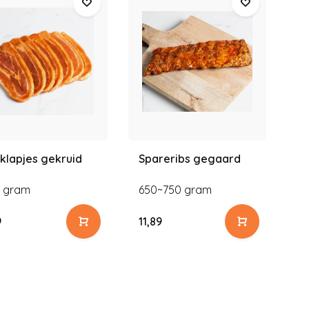
klapjes gekruid
Spareribs gegaard
Ki
 gram
650~750 gram
10
g
9
11,89
9,