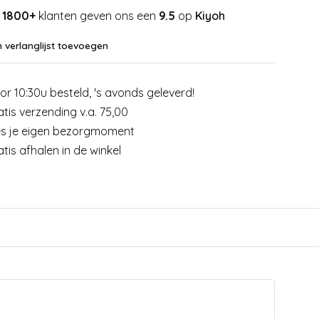
1800+
klanten geven ons een
9.5
op
Kiyoh
 verlanglijst toevoegen
or 10:30u besteld, 's avonds geleverd!
atis verzending v.a. 75,00
es je eigen bezorgmoment
atis afhalen in de winkel