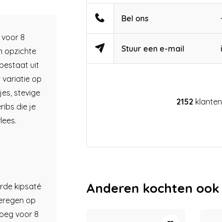
Bel ons
 voor 8
Stuur een e-mail
n opzichte
bestaat uit
 variatie op
jes, stevige
2152
klanten
ibs die je
lees.
Anderen kochten ook
de kipsaté
geregen op
noeg voor 8