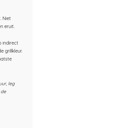
. Niet
 eruit.
 indirect
 grillkleur.
aatste
uur, leg
 de