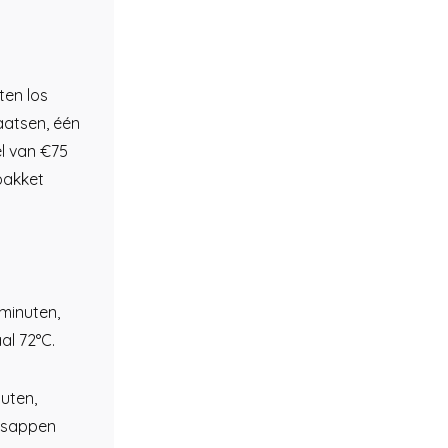
ten los
aatsen, één
l van €75
 pakket
 minuten,
al 72°C.
uten,
e sappen