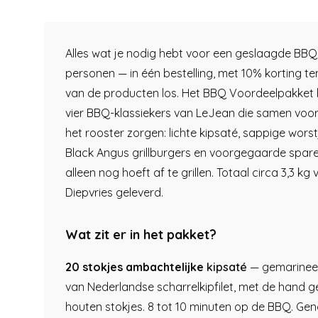
Alles wat je nodig hebt voor een geslaagde BBQ
personen — in één bestelling, met 10% korting te
van de producten los. Het BBQ Voordeelpakket 
vier BBQ-klassiekers van LeJean die samen voor
het rooster zorgen: lichte kipsaté, sappige worst
Black Angus grillburgers en voorgegaarde sparer
alleen nog hoeft af te grillen. Totaal circa 3,3 kg v
Diepvries geleverd.
Wat zit er in het pakket?
20 stokjes ambachtelijke
kipsaté
— gemarineer
van Nederlandse scharrelkipfilet, met de hand 
houten stokjes. 8 tot 10 minuten op de BBQ. Ge