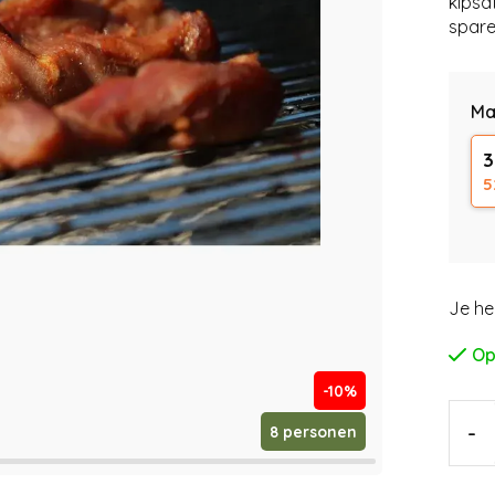
kipsa
spare
Ma
3
5
Je he
Op
-10%
-
8 personen