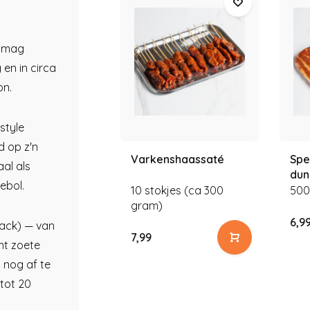
t mag
en in circa
on.
style
d op z'n
Varkenshaassaté
Spe
aal als
dun
ebol.
10 stokjes (ca 300
500
gram)
6,9
rack) — van
7,99
ht zoete
 nog af te
 tot 20