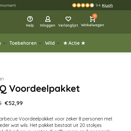
rgmoment
9.4
Kiyoh
0
Winkelwagen
Help
Inloggen
Verlanglijst
n
Toebehoren
Wild
★ Actie ★
an
Q Voordeelpakket
€52,99
5
arbecue Voordeelpakket voor zeker 8 personen met
ieder wat wils. Het pakket bestaat uit 20 stokjes