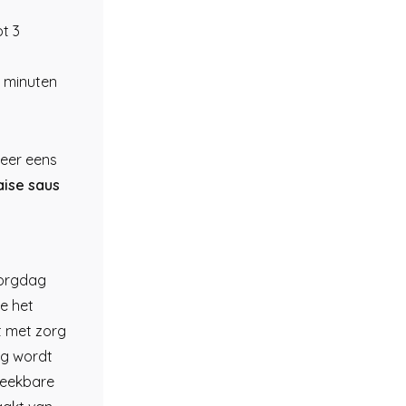
t 3
r minuten
eer eens
aise saus
ezorgdag
je het
t met zorg
ng wordt
reekbare