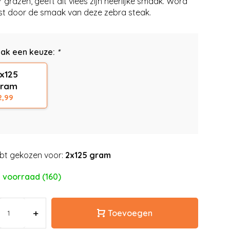
r grazen, geeft dit vlees zijn heerlijke smaak. Word
st door de smaak van deze zebra steak.
ak een keuze:
*
x125
gram
2,99
bt gekozen voor:
2x125 gram
 voorraad (160)
+
Toevoegen