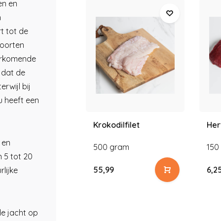
en en
n
t tot de
soorten
orkomende
s dat de
rwijl bij
du heeft een
Krokodilfilet
Her
 en
500 gram
150
 5 tot 20
55,99
6,2
rlijke
de jacht op