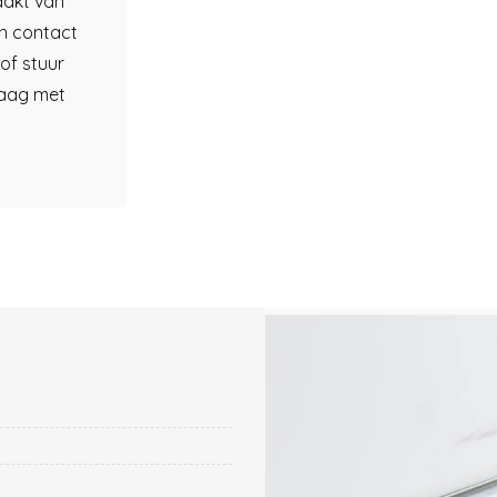
aakt van
n contact
of stuur
raag met