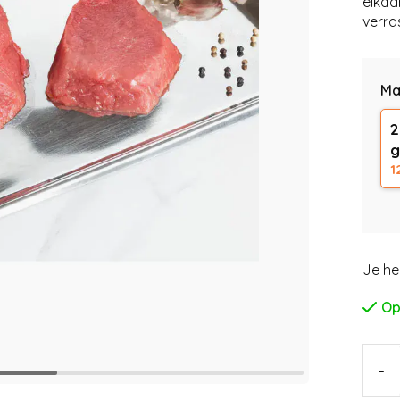
elkaa
verra
Ma
2
1
Je he
Op
-