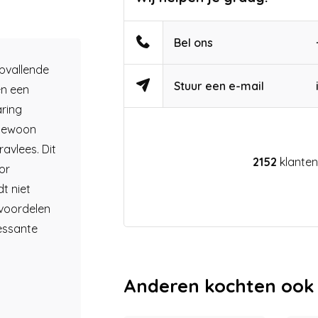
Bel ons
opvallende
Stuur een e-mail
en een
aring
ngewoon
avlees. Dit
2152
klanten
or
t niet
voordelen
ressante
Anderen kochten ook