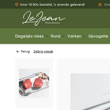
Voor 10:30u besteld, 's avonds geleverd!
Gra
Dagelijks vlees
Rund
Varken
Gevogelte
Terug
Zebra steak