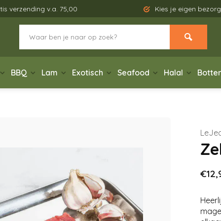
tis verzending v.a. 75,00
Kies je eigen bezo
BBQ
Lam
Exotisch
Seafood
Halal
Botte
LeJe
Ze
€12,
Heerl
mager