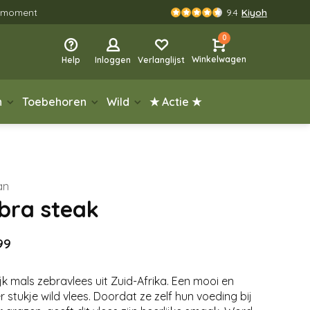
rgmoment
9.4
Kiyoh
0
Winkelwagen
Help
Inloggen
Verlanglijst
n
Toebehoren
Wild
★ Actie ★
an
bra steak
99
ijk mals zebravlees uit Zuid-Afrika. Een mooi en
 stukje wild vlees. Doordat ze zelf hun voeding bij