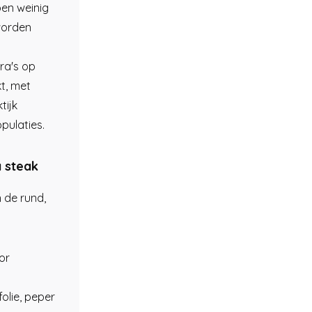
ben weinig
worden
ra's op
t, met
tijk
pulaties.
 steak
 de rund,
or
olie, peper