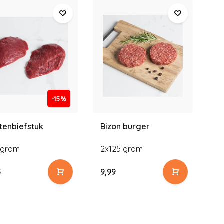
-15%
tenbiefstuk
Bizon burger
Wi
 gram
2x125 gram
2x
5
9,99
11