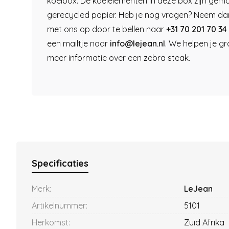
koelbox. De koelelementen in deze box zijn gem
gerecycled papier. Heb je nog vragen? Neem da
met ons op door te bellen naar
+31 70 201 70 34
een mailtje naar
info@lejean.nl
. We helpen je g
meer informatie over een zebra steak.
Specificaties
Merk:
LeJean
Artikelnummer:
5101
Herkomst:
Zuid Afrika