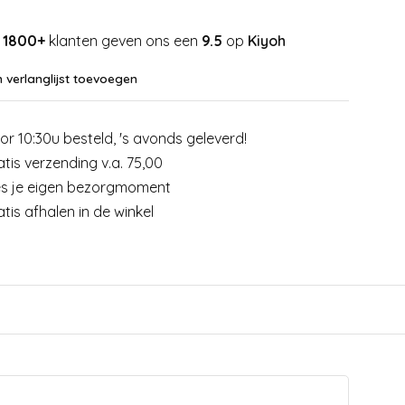
1800+
klanten geven ons een
9.5
op
Kiyoh
 verlanglijst toevoegen
or 10:30u besteld, 's avonds geleverd!
atis verzending v.a. 75,00
es je eigen bezorgmoment
atis afhalen in de winkel