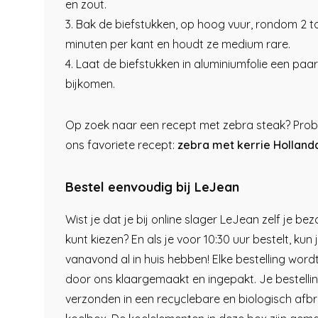
en zout.
3. Bak de biefstukken, op hoog vuur, rondom 2 to
minuten per kant en houdt ze medium rare.
4. Laat de biefstukken in aluminiumfolie een paa
bijkomen.
Op zoek naar een recept met zebra steak? Prob
ons favoriete recept:
zebra met kerrie Holland
Bestel eenvoudig bij LeJean
Wist je dat je bij online slager LeJean zelf je b
kunt kiezen? En als je voor 10:30 uur bestelt, kun 
vanavond al in huis hebben! Elke bestelling word
door ons klaargemaakt en ingepakt. Je bestelli
verzonden in een recyclebare en biologisch afb