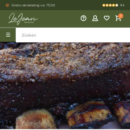
9.4
Gratis verzending v.a. 75,00
Kies je eig
0