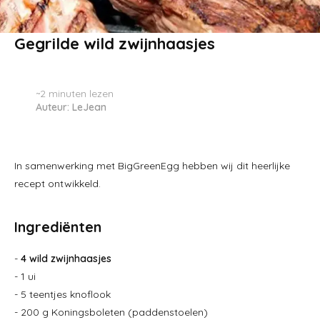
Gegrilde wild zwijnhaasjes
~2
minuten lezen
Auteur: LeJean
In samenwerking met BigGreenEgg hebben wij dit heerlijke
recept ontwikkeld.
Ingrediënten
-
4 wild zwijnhaasjes
- 1 ui
- 5 teentjes knoflook
- 200 g Koningsboleten (paddenstoelen)