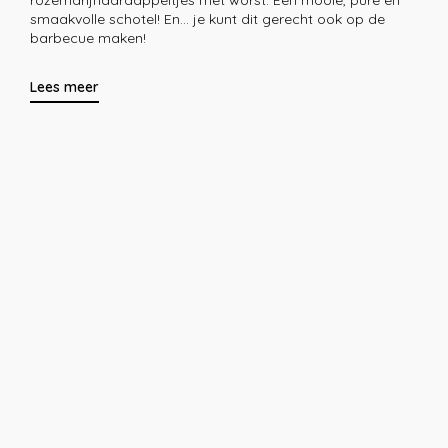
rozemarijnaardappeltjes met worst. Een mooie, pure en
smaakvolle schotel! En… je kunt dit gerecht ook op de
barbecue maken!
Lees meer