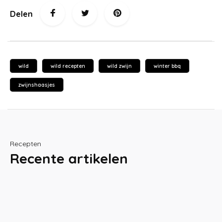
Delen
wild
wild recepten
wild zwijn
winter bbq
zwijnshaasjes
Recepten
Recente artikelen