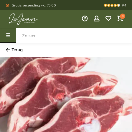
9.4
Gratis verzending v.a. 75,00
Kies je eig
0
Terug