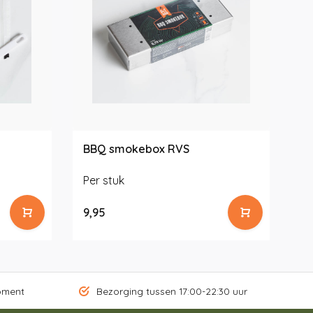
BBQ smokebox RVS
BB
Per stuk
Pe
9,95
7,
oment
Bezorging tussen 17:00-22:30 uur