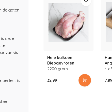
in de gaten
e
 is deze
 te
ur van vis
Hele kalkoen
Ham
Diepgevroren
Ang
2200 gram
4 x
32,99
7,8
 perfect is
bber