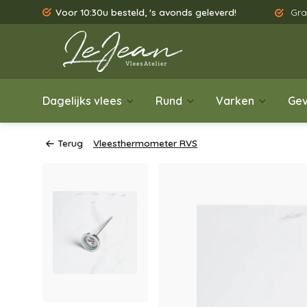
Voor 10:30u besteld, 's avonds geleverd!
Gra
Dagelijks vlees
Rund
Varken
Gev
Terug
Vleesthermometer RVS