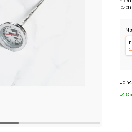
hoeft
lezen 
Ma
P
5
Je he
Op
-