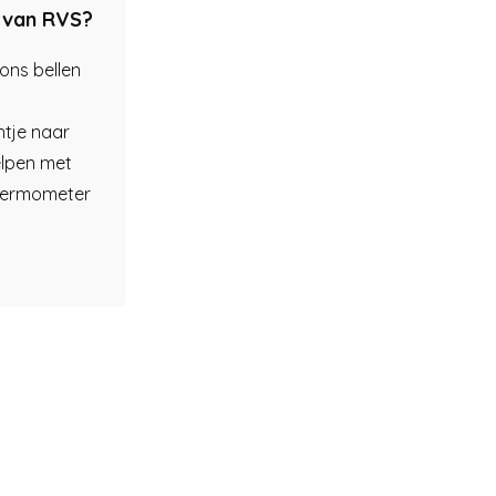
 van RVS?
ons bellen
htje naar
helpen met
sthermometer