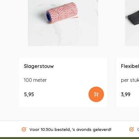
Slagerstouw
Flexibe
100 meter
per stu
5,95
3,99
Voor 10:30u besteld, 's avonds geleverd!
G