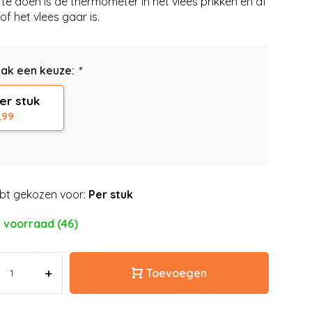
 te doen is de thermometer in het vlees prikken en af
of het vlees gaar is.
ak een keuze:
*
er stuk
,99
bt gekozen voor:
Per stuk
 voorraad (46)
+
Toevoegen