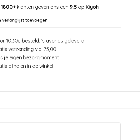
1800+
klanten geven ons een
9.5
op
Kiyoh
 verlanglijst toevoegen
or 10:30u besteld, 's avonds geleverd!
atis verzending v.a. 75,00
es je eigen bezorgmoment
atis afhalen in de winkel