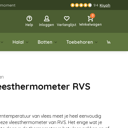
rgmoment
9.4
Kiyoh
0
Winkelwagen
Help
Inloggen
Verlanglijst
Halal
Botten
Toebehoren
Wild
an
eesthermometer RVS
rntemperatuur van vlees meet je heel eenvoudig
eze vleesthermometer van RVS. Het enige wat je