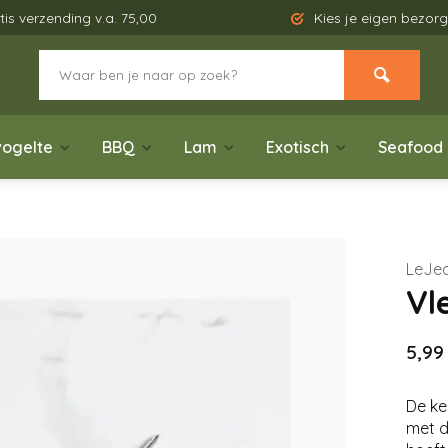
tis verzending v.a. 75,00
Kies je eigen bezo
ogelte
BBQ
Lam
Exotisch
Seafood
LeJe
Vl
5,99
De ke
met d