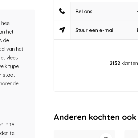
Bel ons
 heel
Stuur een e-mail
an het
is de
eel van het
et vlees
2152
klanten
welk type
r staat
ehorende
Anderen kochten ook
 in te
aden te