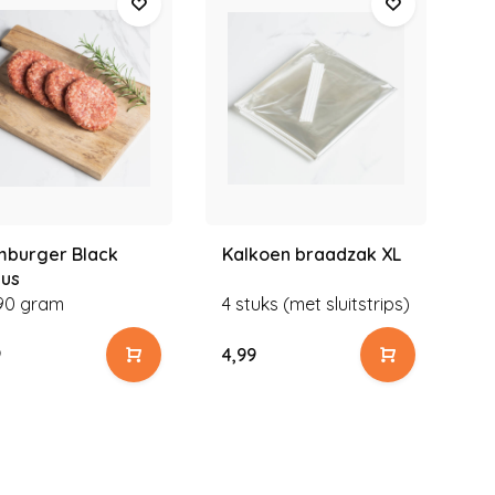
burger Black
Kalkoen braadzak XL
R
us
A
 90 gram
4 stuks (met sluitstrips)
3
9
4,99
6,