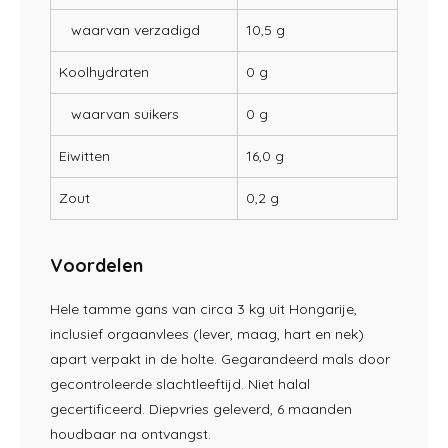
waarvan verzadigd
10,5 g
Koolhydraten
0 g
waarvan suikers
0 g
Eiwitten
16,0 g
Zout
0,2 g
Voordelen
Hele tamme gans van circa 3 kg uit Hongarije,
inclusief orgaanvlees (lever, maag, hart en nek)
apart verpakt in de holte. Gegarandeerd mals door
gecontroleerde slachtleeftijd. Niet halal
gecertificeerd. Diepvries geleverd, 6 maanden
houdbaar na ontvangst.