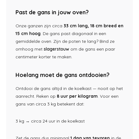
Past
de gans in jouw oven?
O
nze ganzen zijn circa
33 cm lang, 18 cm breed en
15 cm hoog
. De gans past
diagonaal in een
gemiddelde oven. Zijn de
poten te lang? Bind ze
omhoog met
slagerstouw
om de gans een paar
centimeter korter te
maken.
Hoelang
moet de gans ontdooien?
On
tdooi de gans altijd
in de koelkast — nooit
op het
aanrecht. Reken op
8 uur per kilogram
. Voor een
gans
van circa 3 kg
betekent dat:
3 kg →
circa 24 uur in de koelkast
Z
et de gans dus
minimaal
1 dag van tevoren
in
de