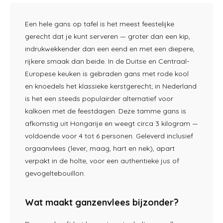
Een hele gans
op tafel is het meest
feestelijke
gerecht dat je kunt
serveren — groter dan een
kip,
indrukwekkender
dan een eend en
met een diepere,
rijkere smaak dan
beide. In de Duitse en
Centraal-
Europese keuken is gebraden
gans met rode kool
en knoedels het
klassieke kerstgerecht; in
Nederland
is het een steeds populairder
alternatief voor
kalkoen met de
feestdagen. Deze tamme gans is
afkomstig uit Hongarije en weegt
circa 3 kilogram —
voldoende voor 4
tot 6 personen. Geleverd
inclusief
orgaanvlees (lever, maag,
hart en nek), apart
verpakt in de holte, voor een
authentieke jus of
gevogeltebouillon.
Wat
maakt ganzenvlees bijzonder?