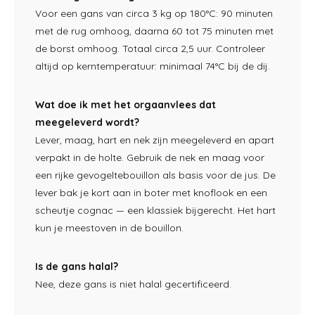
Vo
or een gans van circa 3 kg op
180°C: 90 minuten
met de
rug omhoog, daarna 60 tot
75 minuten met
de borst
omhoog. Totaal circa 2,5
uur. Controleer
altijd op
kerntemperatuur: minimaal
74°C bij de dij.
Wat doe ik met het orgaanvlees dat
meegeleverd wordt?
Lever, maag,
hart en nek zijn
meegeleverd en apart
verpakt in de
holte. Gebruik de nek en maag voor
een rijke gevogeltebouillon
als basis voor de jus. De
lever bak je
kort aan in boter met knoflook
en een
scheutje cognac — een
klassiek bijgerecht. Het hart
kun
je meestoven in de bouillon.
Is de gans halal?
Nee, deze gans
is niet halal gecertificeerd.