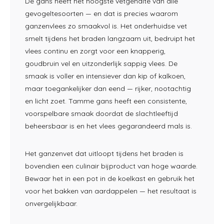
De gans
heeft het hoogste vetgehalte
van alle
gevogeltesoorten — en dat is
precies waarom
ganzenvlees
zo smaakvol is. Het
onderhuidse vet
smelt tijdens het
braden langzaam uit, bedruipt
het
vlees continu en
zorgt voor een knapperig,
goudbruin vel en uitzonderlijk
sappig vlees. De
smaak is
voller en intensiever dan kip of
kalkoen,
maar
toegankelijker dan eend — rijker,
nootachtig
en licht zoet.
Tamme gans heeft een
consistente,
voorspelbare
smaak doordat de slachtleeftijd
beheersbaar is en het
vlees gegarandeerd mals
is.
Het ganzenvet dat
uitloopt tijdens het braden
is
bovendien een
culinair bijproduct van hoge
waarde.
Bewaar het
in een pot in
de koelkast en
gebruik het
voor het bakken van
aardappelen — het resultaat is
onvergelijkbaar.