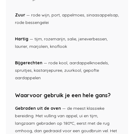
Zuur
— rode wijn, port,
appelmoes, sinaasappelsap,
rode
bessengelei
Hartig
— tijm,
rozemarijn, salie, jeneverbessen,
laurier, marjolein, knoflook
Bijgerechten
— rode kool,
aardappelknoedels,
spruitjes,
kastanjepuree, zuurkool, gepofte
aardappelen
Waarvoor gebruik je een hele gans?
Gebraden uit de oven
— de meest
klassieke
bereiding. Met vulling van
appel, ui en tijm,
langzaam gebraden op 180°C, eerst
met de rug
omhoog, dan
gedraaid voor een goudbruin vel.
Het