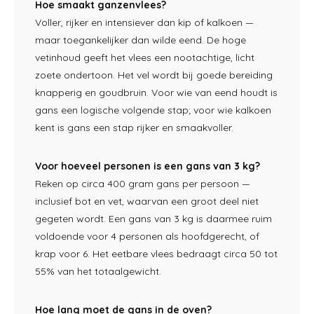
Hoe smaakt ganzenvlees?
Voller,
rijker en intensiever
dan kip of kalkoen —
maar
toegankelijker dan wilde eend.
De hoge
vetinhoud geeft het
vlees een nootachtige, licht
zoete
ondertoon. Het vel wordt bij
goede bereiding
knapperig en
goudbruin. Voor wie van eend
houdt is
gans een logische
volgende stap; voor wie kalkoen
kent is gans een stap
rijker en smaakvoller.
Voor hoeveel personen is een gans van 3 kg?
Reken op circa
400 gram gans per persoon —
inclusief bot en vet,
waarvan een groot deel niet
gegeten wordt. Een gans van 3
kg is daarmee ruim
voldoende voor 4 personen als
hoofdgerecht, of
krap voor 6.
Het eetbare vlees bedraagt
circa 50 tot
55% van het
totaalgewicht.
Hoe lang moet de gans in de oven?