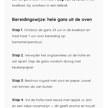
koelkast, bij voorkeur in
een lekbak.
Bereidingswijze: hele gans
uit de oven
Stap 1.
Ontdooi de gans 24 uur in
de koelkast en
haal haar 1
uur voor bereiding op
kamertemperatuur.
Stap 2.
Verwijder het orgaanvlees
uit de holte en
zet
apart. Dep de gans rondom
droog met
keukenpapier.
Stap 3.
Bestrooi royaal met
zout en peper, zowel
van
binnen als van buiten.
Stap 4.
Vul de holte naar
keuze met appel, ui,
tijm
en een takje
rozemarijn — dit geeft aroma en
houdt