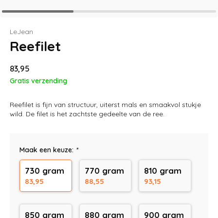
LeJean
Reefilet
83,95
Gratis verzending
Reefilet is fijn van structuur, uiterst mals en smaakvol stukje
wild. De filet is het zachtste gedeelte van de ree.
Maak een keuze:
*
730 gram
770 gram
810 gram
83,95
88,55
93,15
850 gram
880 gram
900 gram