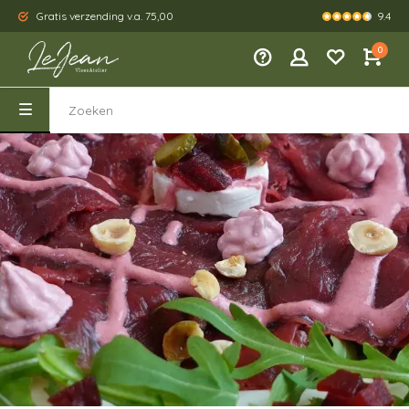
9.4
Gratis verzending v.a. 75,00
Kies je eig
0