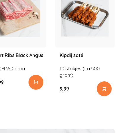
rt Ribs Black Angus
Kipdij saté
Gr
St
0~1350 gram
10 stokjes (ca 500
4 
gram)
99
9,
9,99