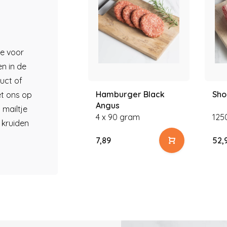
je voor
en in de
duct of
Hamburger Black
Sho
t ons op
Angus
 mailtje
4 x 90 gram
125
 kruiden
7,89
52,