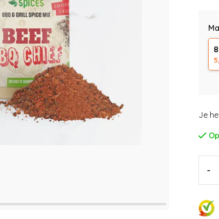
Ma
8
5
Je he
Op
-