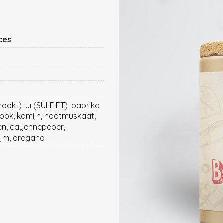
ces
ookt), ui (SULFIET), paprika,
look, komijn, nootmuskaat,
oen, cayennepeper,
ijm, oregano