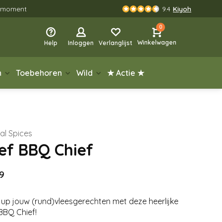
rgmoment
9.4
Kiyoh
0
Winkelwagen
Help
Inloggen
Verlanglijst
n
Toebehoren
Wild
★ Actie ★
al Spices
ef BBQ Chief
9
 up jouw (rund)vleesgerechten met deze heerlijke
BBQ Chief!