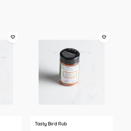
Tasty Bird Rub
Sp