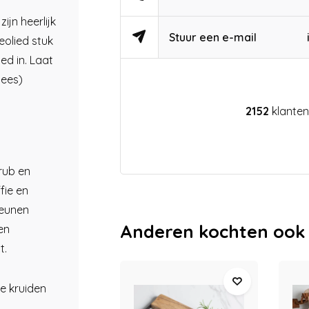
ijn heerlijk
Stuur een e-mail
olied stuk
ed in. Laat
lees)
2152
klanten
rub en
fie en
teunen
Anderen kochten ook
en
t.
e kruiden