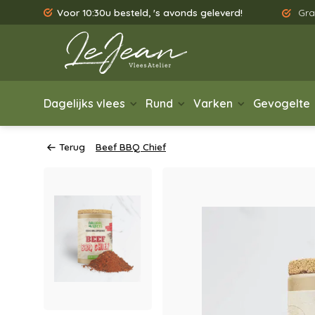
Voor 10:30u besteld, 's avonds geleverd!
Gra
Dagelijks vlees
Rund
Varken
Gevogelte
Terug
Beef BBQ Chief