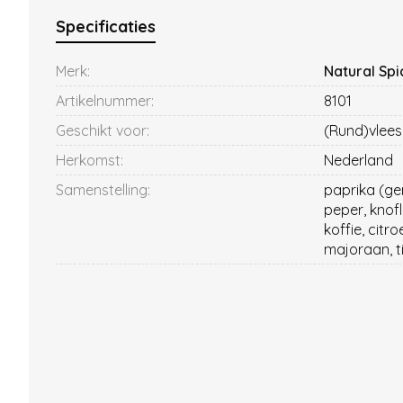
Specificaties
Merk:
Natural Spi
Artikelnummer:
8101
Geschikt voor:
(Rund)vlees
Herkomst:
Nederland
Samenstelling:
paprika (ger
peper, knof
koffie, citr
majoraan, t