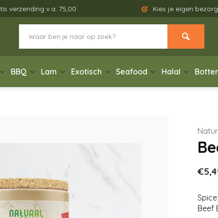
tis verzending v.a. 75,00
Kies je eigen bezo
BBQ
Lam
Exotisch
Seafood
Halal
Botte
Natur
Be
€5,4
Spice
Beef 