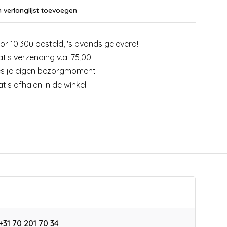
 verlanglijst toevoegen
or 10:30u besteld, 's avonds geleverd!
atis verzending v.a. 75,00
es je eigen bezorgmoment
atis afhalen in de winkel
+31 70 201 70 34